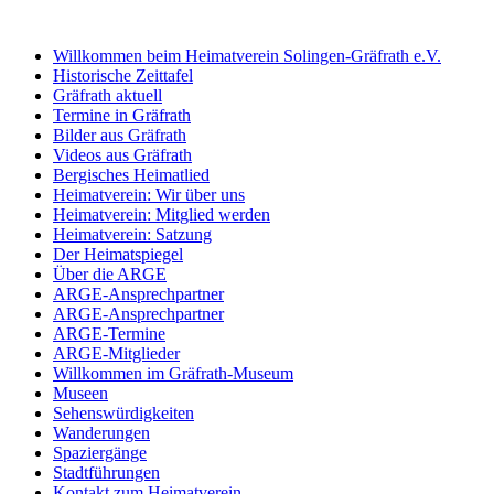
Willkommen beim Heimatverein Solingen-Gräfrath e.V.
Historische Zeittafel
Gräfrath aktuell
Termine in Gräfrath
Bilder aus Gräfrath
Videos aus Gräfrath
Bergisches Heimatlied
Heimatverein: Wir über uns
Heimatverein: Mitglied werden
Heimatverein: Satzung
Der Heimatspiegel
Über die ARGE
ARGE-Ansprechpartner
ARGE-Ansprechpartner
ARGE-Termine
ARGE-Mitglieder
Willkommen im Gräfrath-Museum
Museen
Sehenswürdigkeiten
Wanderungen
Spaziergänge
Stadtführungen
Kontakt zum Heimatverein